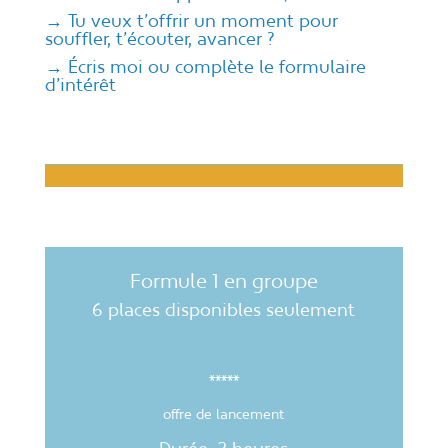
→ Tu veux t’offrir un moment pour
souffler, t’écouter, avancer ?
→ Écris moi ou
complète
le formulaire
d’intérêt
Formule 1 en groupe
6 places disponibles seulement
*****
offre de lancement