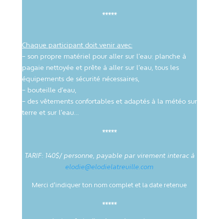
*****
Chaque participant doit venir avec:
– son propre matériel pour aller sur l’eau:
planche à
pagaie
nettoyée et prête à aller sur l’eau
, tous les
équipements de sécurité nécessaires,
– bouteille d’eau,
– des vêtements confortables et adaptés à la météo sur
terre et sur l’eau…
*****
TARIF: 140$/ personne, payable par virement interac à
elodie@elodielatreuille.com
Merci d’indiquer ton nom complet et la date retenue
*****