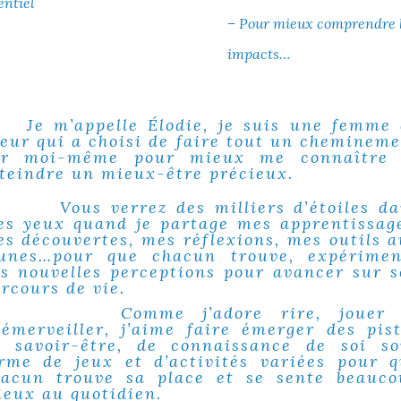
entiel
– Pour mieux comprendre le 
impacts…
e m’appelle Élodie, je suis une femme 
eur qui a choisi de faire tout un cheminem
ur moi-même pour mieux me connaître 
teindre un mieux-être précieux.
ous verrez des milliers d’étoiles da
s yeux quand je partage mes apprentissag
s découvertes, mes réflexions, mes outils 
eunes…pour que chacun trouve, expérimen
s nouvelles perceptions pour avancer sur 
rcours de vie.
omme j’adore rire, jouer 
émerveiller, j’aime faire émerger des pis
e savoir-être, de connaissance de soi so
rme de jeux et d’activités variées pour 
hacun trouve sa place et se sente beauco
eux au quotidien.