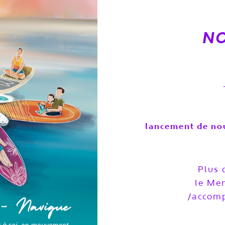
N
lancement de n
Plus 
le Men
/accom