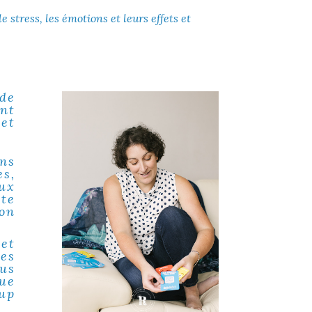
stress, les émotions et leurs effets et
de
ent
et
ns
es,
aux
te
son
et
tes
us
que
up