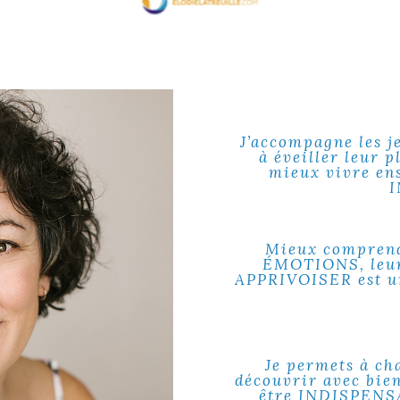
J’accompagne les
à éveiller leur p
mieux vivre en
I
Mieux comprendr
ÉMOTIONS, leurs
APPRIVOISER est un
Je permets à ch
découvrir avec bie
être INDISPENSAB