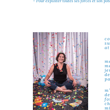
– Pour exploiter toutes ses forces et son pot
J
co
s
at
V
me
me
j
de
pa
C
m’
d
fo
c
mi