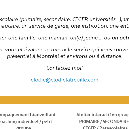
colaire (
primaire, secondaire, CEGEP, universités…)
, u
taire, un service de garde, une institution, une ent
lier, une famille, une maman, un(e) jeune…, ou un pet
ec vous et évaluer au mieux le service qui vous convi
présentiel à Montréal et environs ou à distance.
Contactez moi!
elodie@elodielatreuille.com
ompagnement bienveillant
Atelier interactif en gro
coaching
individuel / petit
PRIMAIRE / SECONDAIRE
groupe
CEGEP / Parascolaires